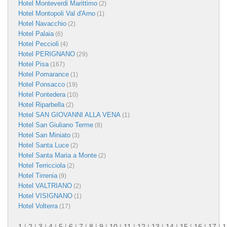
Hotel Monteverdi Marittimo
(2)
Hotel Montopoli Val d'Arno
(1)
Hotel Navacchio
(2)
Hotel Palaia
(6)
Hotel Peccioli
(4)
Hotel PERIGNANO
(29)
Hotel Pisa
(167)
Hotel Pomarance
(1)
Hotel Ponsacco
(19)
Hotel Pontedera
(10)
Hotel Riparbella
(2)
Hotel SAN GIOVANNI ALLA VENA
(1)
Hotel San Giuliano Terme
(8)
Hotel San Miniato
(3)
Hotel Santa Luce
(2)
Hotel Santa Maria a Monte
(2)
Hotel Terricciola
(2)
Hotel Tirrenia
(9)
Hotel VALTRIANO
(2)
Hotel VISIGNANO
(1)
Hotel Volterra
(17)
1
|
2
|
3
|
4
|
5
|
6
|
7
|
8
|
9
|
10
|
11
|
12
|
13
|
14
|
15
|
16
|
17
|
1