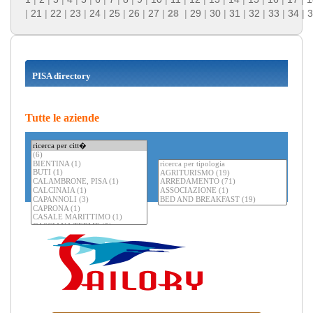
|
21
|
22
|
23
|
24
|
25
|
26
|
27
|
28
|
29
|
30
|
31
|
32
|
33
|
34
|
3
PISA directory
Tutte le aziende