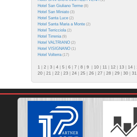
Hotel San Giuliano Terme
(8)
Hotel San Miniato
(3)
Hotel Santa Luce
(2)
Hotel Santa Maria a Monte
(2)
Hotel Terricciola
(2)
Hotel Tirrenia
(9)
Hotel VALTRIANO
(2)
Hotel VISIGNANO
(1)
Hotel Volterra
(17)
1
|
2
|
3
|
4
|
5
|
6
|
7
|
8
|
9
|
10
|
11
|
12
|
13
|
14
|
20
|
21
|
22
|
23
|
24
|
25
|
26
|
27
|
28
|
29
|
30
|
31