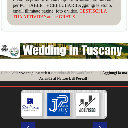
per PC, TABLET e CELLULARI! Aggiungi telefono,
email, illimitate pagine, foto e video.
GESTISCI LA
TUA ATTIVITA': anche GRATIS!
il Sito Web
www.pugliasearch.it
è membro di NetworkPortali.it | [
Aggiungi la tua
Azienda al Network di Portali
]
❮
❯