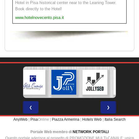
Hotel in Pisa historical center near to the Leaning Tower.
Book directly to the Hotel!
www.hotelnovecento.pisa.it
❮
❯
AnyWeb
|
Pisa
Online |
Piazza Armerina
|
Hotels Web
|
Italia Search
Portale Web membro di
NETWORK PORTALI
Questo portale aderisce al progetto di PROMOZIONE MULTI-CANALE: unico