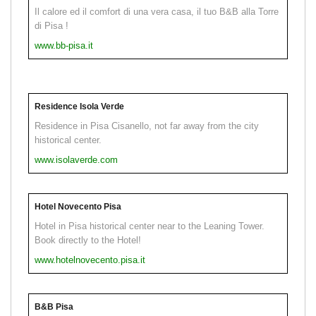
Il calore ed il comfort di una vera casa, il tuo B&B alla Torre
di Pisa !
www.bb-pisa.it
Residence Isola Verde
Residence in Pisa Cisanello, not far away from the city
historical center.
www.isolaverde.com
Hotel Novecento Pisa
Hotel in Pisa historical center near to the Leaning Tower.
Book directly to the Hotel!
www.hotelnovecento.pisa.it
B&B Pisa