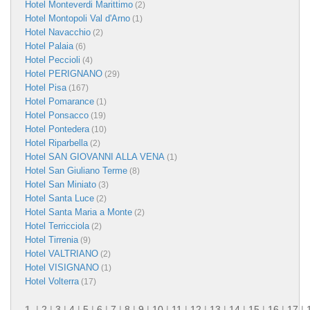
Hotel Monteverdi Marittimo
(2)
Hotel Montopoli Val d'Arno
(1)
Hotel Navacchio
(2)
Hotel Palaia
(6)
Hotel Peccioli
(4)
Hotel PERIGNANO
(29)
Hotel Pisa
(167)
Hotel Pomarance
(1)
Hotel Ponsacco
(19)
Hotel Pontedera
(10)
Hotel Riparbella
(2)
Hotel SAN GIOVANNI ALLA VENA
(1)
Hotel San Giuliano Terme
(8)
Hotel San Miniato
(3)
Hotel Santa Luce
(2)
Hotel Santa Maria a Monte
(2)
Hotel Terricciola
(2)
Hotel Tirrenia
(9)
Hotel VALTRIANO
(2)
Hotel VISIGNANO
(1)
Hotel Volterra
(17)
1
|
2
|
3
|
4
|
5
|
6
|
7
|
8
|
9
|
10
|
11
|
12
|
13
|
14
|
15
|
16
|
17
|