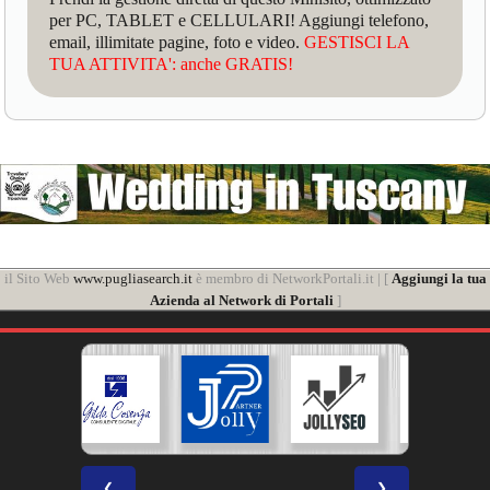
per PC, TABLET e CELLULARI! Aggiungi telefono,
email, illimitate pagine, foto e video.
GESTISCI LA
TUA ATTIVITA': anche GRATIS!
il Sito Web
www.pugliasearch.it
è membro di NetworkPortali.it | [
Aggiungi la tua
Azienda al Network di Portali
]
❮
❯