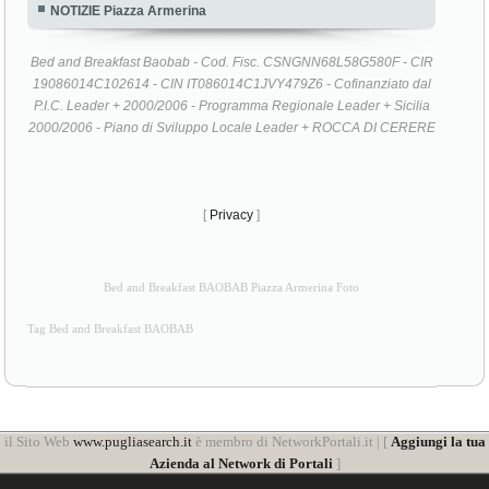
NOTIZIE Piazza Armerina
Bed and Breakfast Baobab - Cod. Fisc. CSNGNN68L58G580F - CIR
19086014C102614 - CIN IT086014C1JVY479Z6 - Cofinanziato dal
P.I.C. Leader + 2000/2006 - Programma Regionale Leader + Sicilia
2000/2006 - Piano di Sviluppo Locale Leader + ROCCA DI CERERE
[
Privacy
]
Bed and Breakfast BAOBAB Piazza Armerina Foto
Tag Bed and Breakfast BAOBAB
il Sito Web
www.pugliasearch.it
è membro di NetworkPortali.it | [
Aggiungi la tua
Azienda al Network di Portali
]