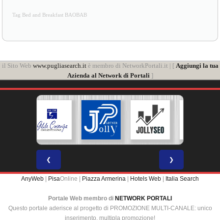
Tag Bed and Breakfast BAOBAB
il Sito Web
www.pugliasearch.it
è membro di NetworkPortali.it | [
Aggiungi la tua
Azienda al Network di Portali
]
❮
❯
AnyWeb
|
Pisa
Online |
Piazza Armerina
|
Hotels Web
|
Italia Search
Portale Web membro di
NETWORK PORTALI
Questo portale aderisce al progetto di PROMOZIONE MULTI-CANALE: unico
inserimento, multipla promozione!