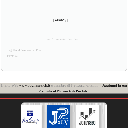
[
Privacy
]
Hotel Novecento Pisa Pisa
Tag Hotel Novecento Pisa
ricettiva
il Sito Web
www.pugliasearch.it
è membro di NetworkPortali.it | [
Aggiungi la tua
Azienda al Network di Portali
]