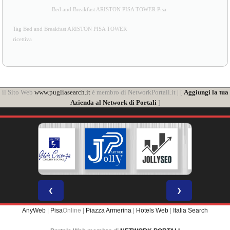
Bed and Breakfast ARISTON PISA TOWER Pisa
Tag Bed and Breakfast ARISTON PISA TOWER
ricettiva
il Sito Web
www.pugliasearch.it
è membro di NetworkPortali.it | [
Aggiungi la tua
Azienda al Network di Portali
]
❮
❯
AnyWeb
|
Pisa
Online |
Piazza Armerina
|
Hotels Web
|
Italia Search