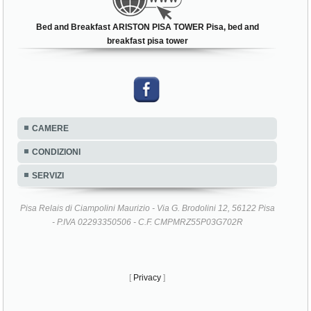
Bed and Breakfast ARISTON PISA TOWER Pisa, bed and
breakfast pisa tower
CAMERE
CONDIZIONI
SERVIZI
Pisa Relais di Ciampolini Maurizio - Via G. Brodolini 12, 56122 Pisa
- P.IVA 02293350506 - C.F. CMPMRZ55P03G702R
[
Privacy
]