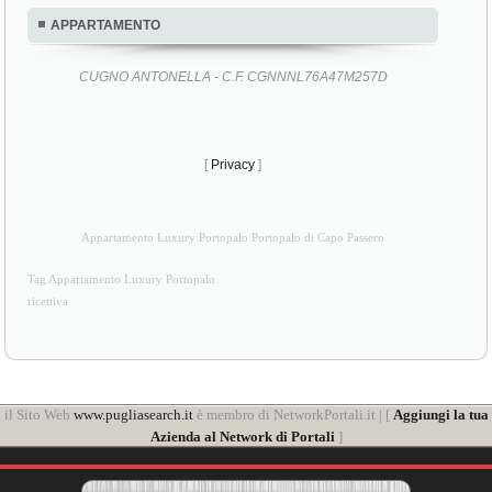
APPARTAMENTO
CUGNO ANTONELLA - C.F. CGNNNL76A47M257D
[
Privacy
]
Appartamento Luxury Portopalo Portopalo di Capo Passero
Tag Appartamento Luxury Portopalo
ricettiva
il Sito Web
www.pugliasearch.it
è membro di NetworkPortali.it | [
Aggiungi la tua
Azienda al Network di Portali
]