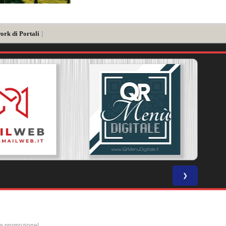
ork di Portali
]
❯
la promozione!