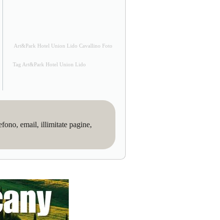
Art&Park Hotel Union Lido Cavallino Foto
Tag Art&Park Hotel Union Lido
no, email, illimitate pagine,