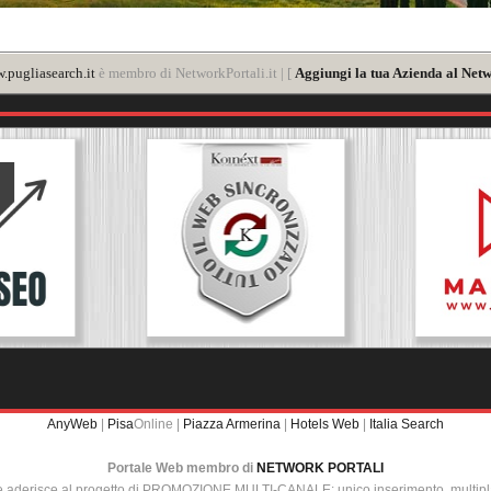
.pugliasearch.it
è membro di NetworkPortali.it | [
Aggiungi la tua Azienda al Netw
AnyWeb
|
Pisa
Online |
Piazza Armerina
|
Hotels Web
|
Italia Search
Portale Web membro di
NETWORK PORTALI
e aderisce al progetto di PROMOZIONE MULTI-CANALE: unico inserimento, multip