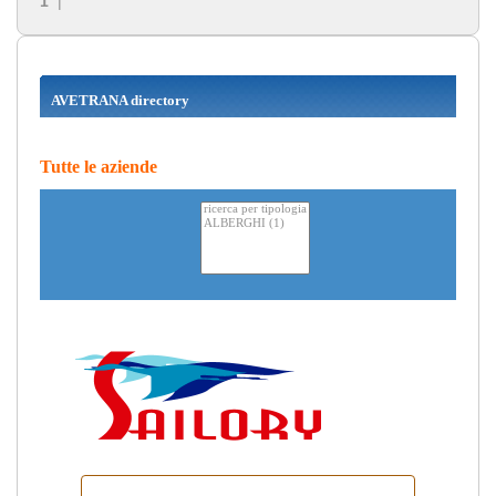
1
|
AVETRANA directory
Tutte le aziende