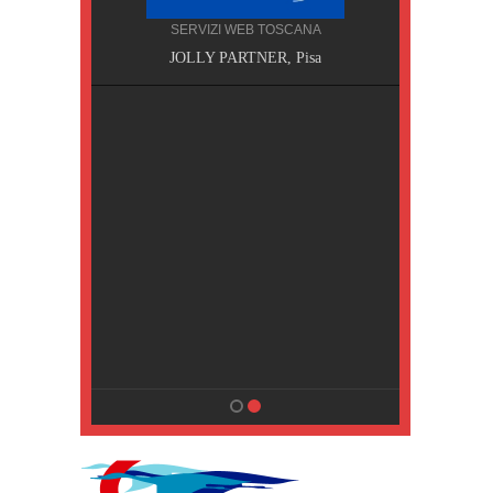
SERVIZI WEB TOSCANA
, Pisa
JOLLY PARTNER, Pisa
NA
MPING