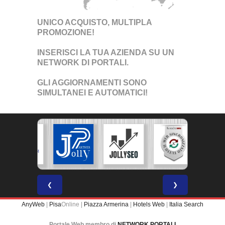
UNICO ACQUISTO, MULTIPLA
PROMOZIONE!
INSERISCI LA TUA AZIENDA SU UN
NETWORK DI PORTALI
.
GLI AGGIORNAMENTI SONO
SIMULTANEI E AUTOMATICI!
❮
❯
AnyWeb
|
Pisa
Online |
Piazza Armerina
|
Hotels Web
|
Italia Search
Portale Web membro di
NETWORK PORTALI