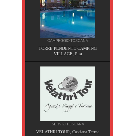
CAMPEGGIO TOSCANA
TORRE PENDENTE CAMPING
VILLAGE, Pisa
CILIA
SERVIZI TOSCANA
AOBAB,
VELATHRI TOUR, Casciana Terme