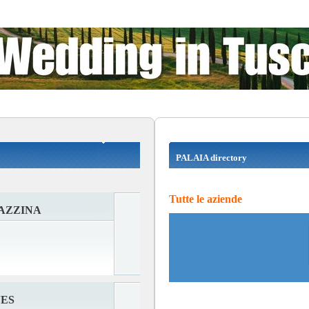
PALAIA directory
Tutte le aziende
AZZINA
NES