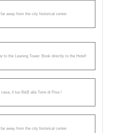
far away from the city historical center.
ear to the Leaning Tower. Book directly to the Hotel!
a casa, il tuo B&B alla Torre di Pisa !
far away from the city historical center.