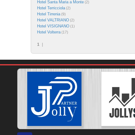
Hotel Santa Maria a Monte
(2)
Hotel Terricciola
(2)
Hotel Tirrenia
(9)
Hotel VALTRIANO
(2)
Hotel VISIGNANO
(1)
Hotel Volterra
(17)
1
|