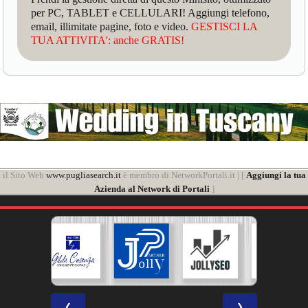
per PC, TABLET e CELLULARI! Aggiungi telefono,
email, illimitate pagine, foto e video.
GESTISCI LA
TUA ATTIVITA': anche GRATIS!
il Sito Web
www.pugliasearch.it
è membro di NetworkPortali.it | [
Aggiungi la tua
Azienda al Network di Portali
]
❮
❯