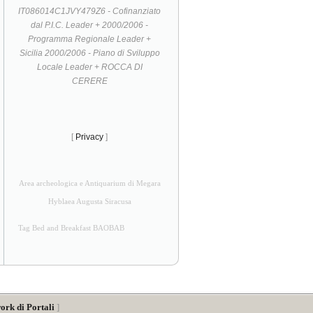
IT086014C1JVY479Z6 - Cofinanziato
dal P.I.C. Leader + 2000/2006 -
Programma Regionale Leader +
Sicilia 2000/2006 - Piano di Sviluppo
Locale Leader + ROCCA DI
CERERE
[
Privacy
]
Area archeologica e Antiquarium di Megara
Hyblaea Augusta Siracusa
Tag Bed and Breakfast BAOBAB
ork di Portali
]