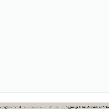
.pugliasearch.it
è membro di NetworkPortali.it | [
Aggiungi la tua Azienda al Netw