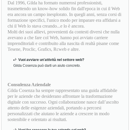
Dal 1996, Gilda ha formato numerosi professionisti,
trasmettendo un know-how solido fin dall'epoca in cui il Web
era ancora un campo inesplorato. In quegli anni, senza corsi di
formazione specifici, l'unico modo per imparare era affidarsi a
chi il Web lo stava creando...e lo è ancora.
Molti dei suoi allievi, provenienti da contesti diversi che nulla
avevano a che fare col Web, hanno poi avviato carriere
imprenditoriali e contribuito alla nascita di realtà pisane come
Tesene, Proclic, Grafics, Rcweb e altre.
Vuoi avviare un'attività nel settore web?
Gilda Cosenza può darti un aiuto concreto.
Consulenza Aziendale
Gilda Cosenza ha sempre rappresentato una guida affidabile
per le aziende che desiderano affrontare la trasformazione
digitale con successo. Ogni collaborazione nasce dall’ascolto
attento delle esigenze aziendali, portando a percorsi
personalizzati che aiutano le aziende a crescere in modo
sostenibile e orientato ai risultati.
Vuoi far crescere la tua azienda col web?