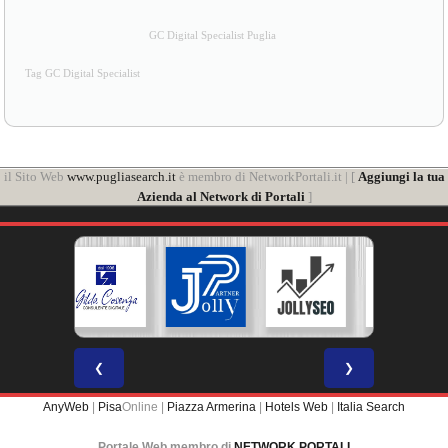
GC Digital Specialist Puglia
Tag GC Digital Specialist
il Sito Web
www.pugliasearch.it
è membro di NetworkPortali.it | [
Aggiungi la tua
Azienda al Network di Portali
]
❮
❯
AnyWeb
|
Pisa
Online |
Piazza Armerina
|
Hotels Web
|
Italia Search
Portale Web membro di
NETWORK PORTALI