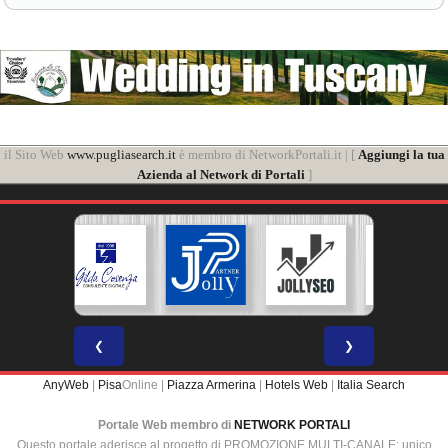
il Sito Web
www.pugliasearch.it
è membro di NetworkPortali.it | [
Aggiungi la tua
Azienda al Network di Portali
]
❮
❯
AnyWeb
|
Pisa
Online |
Piazza Armerina
|
Hotels Web
|
Italia Search
Portale Web membro di
NETWORK PORTALI
Questo portale aderisce al progetto di PROMOZIONE MULTI-CANALE: unico