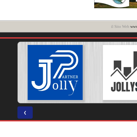
il Sito Web
www
❮