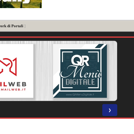
ork di Portali
]
❯