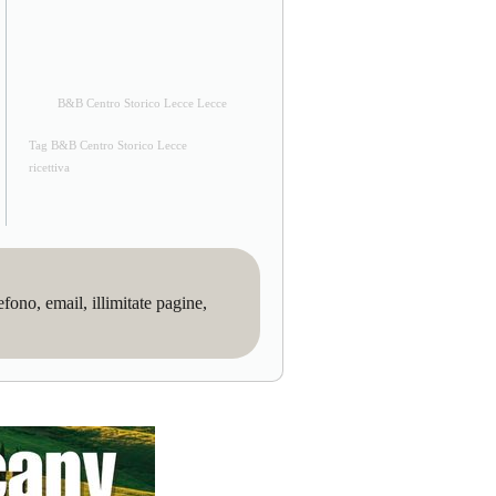
B&B Centro Storico Lecce Lecce
Tag B&B Centro Storico Lecce
ricettiva
no, email, illimitate pagine,