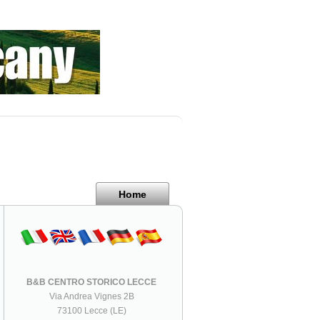
Home
B&B CENTRO STORICO LECCE
Via Andrea Vignes 2B
73100 Lecce (LE)