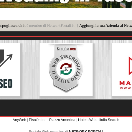
.pugliasearch.it
è membro di NetworkPortali.it | [
Aggiungi la tua Azienda al Netw
AnyWeb
|
Pisa
Online |
Piazza Armerina
|
Hotels Web
|
Italia Search
Portale Web membro di
NETWORK PORTALI