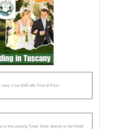
a casa, il tuo B&B alla Torre di Pisa !
ear to the Leaning Tower. Book directly to the Hotel!