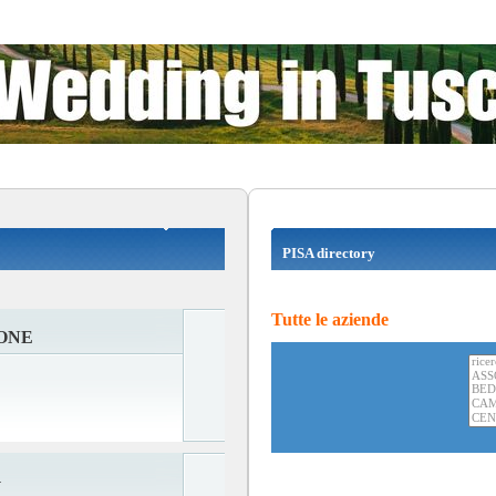
PISA directory
Tutte le aziende
ONE
G