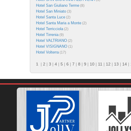
Hotel San Giuliano Terme
(8)
Hotel San Miniato
(3)
Hotel Santa Luce
(2)
Hotel Santa Maria a Monte
(2)
Hotel Terricciola
(2)
Hotel Tirrenia
(9)
Hotel VALTRIANO
(2)
Hotel VISIGNANO
(1)
Hotel Volterra
(17)
1
|
2
|
3
|
4
|
5
|
6
|
7
|
8
|
9
|
10
|
11
|
12
|
13
|
14
|